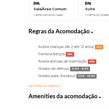
Sala/Área Comum
Suíte
1 Sofá-cama (s) Casal
1 Cama (s) Quee
Regras da Acomodação
Aceita crianças (de 2 até 12 anos)
sim
Fornece berços
não
Aceita animais de estimação
não
Horario de silêncio
21:00 - 8:00
Horário para checkout
0:00 - 10:00
ver todas as regras
Amenities da acomodação