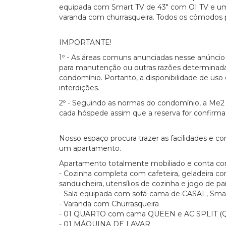
equipada com Smart TV de 43" com OI TV e u
varanda com churrasqueira. Todos os cômodo
IMPORTANTE!
1º - As áreas comuns anunciadas nesse anúnci
para manutenção ou outras razões determinada
condomínio. Portanto, a disponibilidade de uso d
interdições.
2º - Seguindo as normas do condomínio, a Me2 
cada hóspede assim que a reserva for confirma
Nosso espaço procura trazer as facilidades e 
um apartamento.
Apartamento totalmente mobiliado e conta co
- Cozinha completa com cafeteira, geladeira com
sanduicheira, utensílios de cozinha e jogo de pa
- Sala equipada com sofá-cama de CASAL, Sma
- Varanda com Churrasqueira
- 01 QUARTO com cama QUEEN e AC SPLIT (
- 01 MÁQUINA DE LAVAR