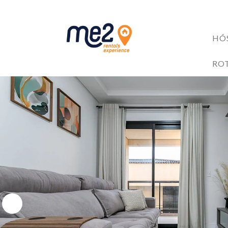
HÓ
ACOMODAÇÕES
RO
BENEFÍCIOS AOS HÓ
Me2 completa 6 anos!
6 razões para investir no mercado de Short Stay
4 Trilhas em Florianópolis: Explore as Belezas Naturais 