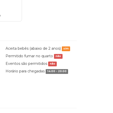
n
Aceita bebês (abaixo de 2 anos)
sim
Permitido fumar no quarto
não
Eventos são permitidos
não
Horário para chegadas
14:00 - 20:00