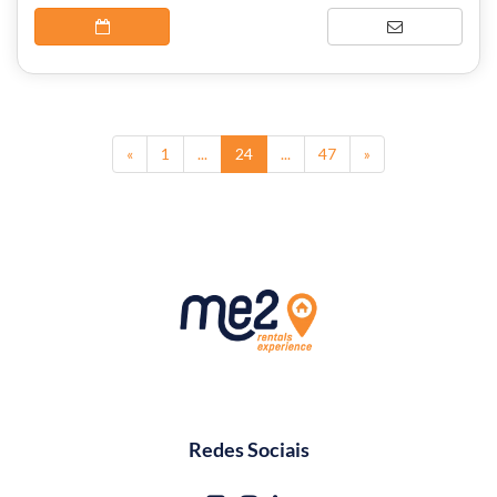
(current)
«
1
...
24
...
47
»
Redes Sociais