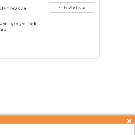
Enviar Lista
s famosas de
derno, organizado,
uro.
ntato
reservas@me2service.com.br