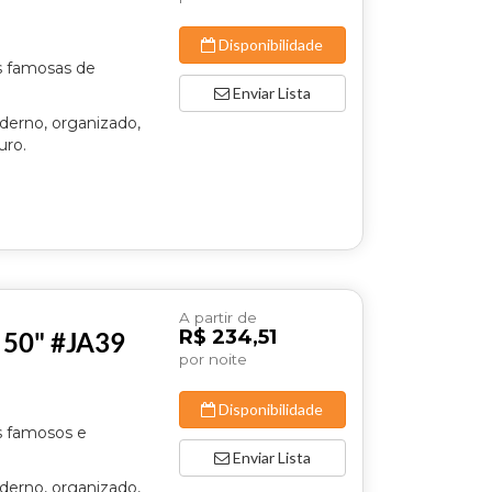
Disponibilidade
s famosas de
Enviar Lista
derno, organizado,
uro.
A partir de
R$ 234,51
V 50" #JA39
por noite
Disponibilidade
s famosos e
Enviar Lista
derno, organizado,