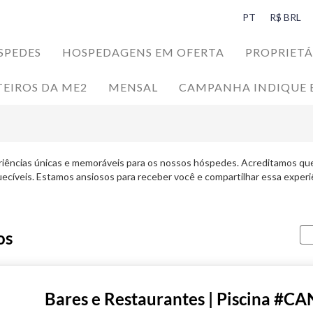
PT
R$ BRL
SPEDES
HOSPEDAGENS EM OFERTA
PROPRIETÁ
TEIROS DA ME2
MENSAL
CAMPANHA INDIQUE 
SPEDES
da Ilha da Magia
iências únicas e memoráveis para os nossos hóspedes. Acreditamos que
uecíveis. Estamos ansiosos para receber você e compartilhar essa experi
os
Bares e Restaurantes | Piscina #C