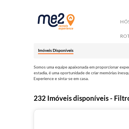
HÓ
ACOMODAÇÕES
RO
BENEFÍCIOS AOS HÓ
Me2 completa 6 anos!
Imóveis Disponíveis
6 razões para investir no mercado de Short Stay
4 Trilhas em Florianópolis: Explore as Belezas Naturais 
Somos uma equipe apaixonada em proporcionar exper
estadia, é uma oportunidade de criar memórias inesq
Experience e sinta-se em casa.
232 Imóveis disponíveis - Filtr