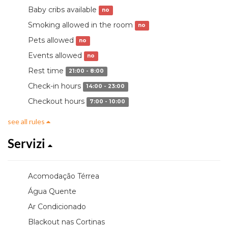
Baby cribs available
no
Smoking allowed in the room
no
Pets allowed
no
Events allowed
no
Rest time
21:00 - 8:00
Check-in hours
14:00 - 23:00
Checkout hours
7:00 - 10:00
see all rules
Servizi
Acomodação Térrea
Água Quente
Ar Condicionado
Blackout nas Cortinas