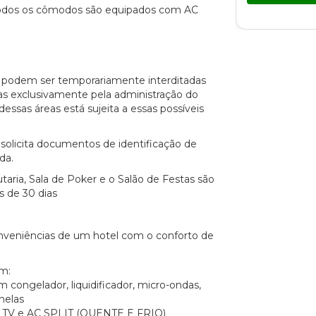
Todos os cômodos são equipados com AC
o podem ser temporariamente interditadas
s exclusivamente pela administração do
essas áreas está sujeita a essas possíveis
solicita documentos de identificação de
da.
utaria, Sala de Poker e o Salão de Festas são
s de 30 dias
conveniências de um hotel com o conforto de
m:
 congelador, liquidificador, micro-ondas,
nelas
ro TV e AC SPLIT (QUENTE E FRIO)