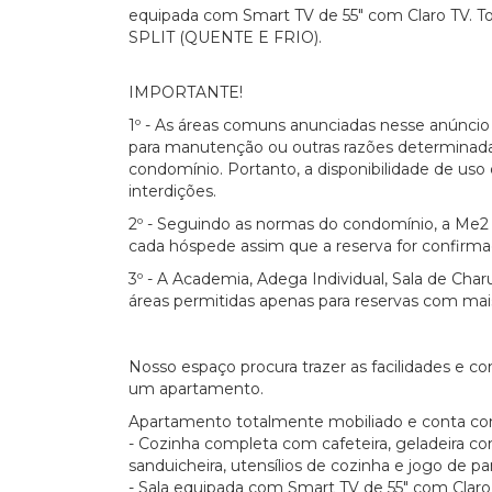
equipada com Smart TV de 55" com Claro TV. 
SPLIT (QUENTE E FRIO).
IMPORTANTE!
1º - As áreas comuns anunciadas nesse anúnci
para manutenção ou outras razões determinada
condomínio. Portanto, a disponibilidade de uso d
interdições.
2º - Seguindo as normas do condomínio, a Me2 
cada hóspede assim que a reserva for confirma
3º - A Academia, Adega Individual, Sala de Char
áreas permitidas apenas para reservas com mai
Nosso espaço procura trazer as facilidades e 
um apartamento.
Apartamento totalmente mobiliado e conta co
- Cozinha completa com cafeteira, geladeira com
sanduicheira, utensílios de cozinha e jogo de pa
- Sala equipada com Smart TV de 55" com Cla