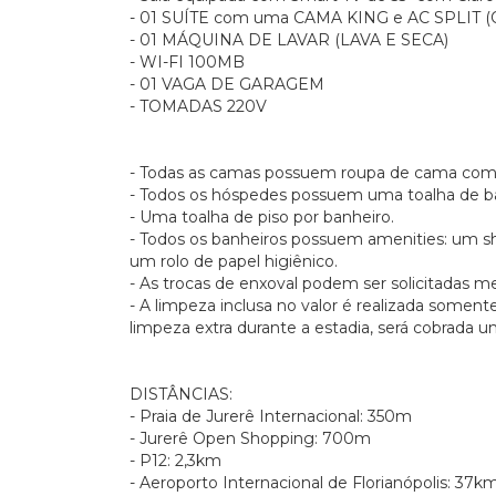
- 01 SUÍTE com uma CAMA KING e AC SPLIT 
- 01 MÁQUINA DE LAVAR (LAVA E SECA)
- WI-FI 100MB
- 01 VAGA DE GARAGEM
- TOMADAS 220V
- Todas as camas possuem roupa de cama com
- Todos os hóspedes possuem uma toalha de ba
- Uma toalha de piso por banheiro.
- Todos os banheiros possuem amenities: um 
um rolo de papel higiênico.
- As trocas de enxoval podem ser solicitadas 
- A limpeza inclusa no valor é realizada somen
limpeza extra durante a estadia, será cobrada 
DISTÂNCIAS:
- Praia de Jurerê Internacional: 350m
- Jurerê Open Shopping: 700m
- P12: 2,3km
- Aeroporto Internacional de Florianópolis: 37k