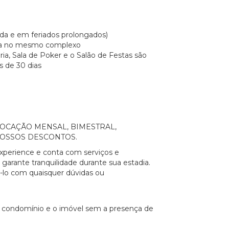
ada e em feriados prolongados)
fica no mesmo complexo
ria, Sala de Poker e o Salão de Festas são
s de 30 dias
a a LOCAÇÃO MENSAL, BIMESTRAL,
NOSSOS DESCONTOS.
xperience e conta com serviços e
 garante tranquilidade durante sua estadia.
á-lo com quaisquer dúvidas ou
o condomínio e o imóvel sem a presença de