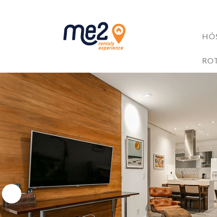
HÓ
ACOMODAÇÕES
RO
BENEFÍCIOS AOS HÓ
Me2 completa 6 anos!
6 razões para investir no mercado de Short Stay
4 Trilhas em Florianópolis: Explore as Belezas Naturais 