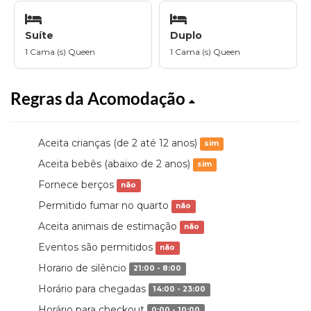
Suíte
Duplo
1 Cama (s) Queen
1 Cama (s) Queen
Regras da Acomodação
Aceita crianças (de 2 até 12 anos)
sim
Aceita bebês (abaixo de 2 anos)
sim
Fornece berços
não
Permitido fumar no quarto
não
Aceita animais de estimação
não
Eventos são permitidos
não
Horario de silêncio
21:00 - 8:00
Horário para chegadas
14:00 - 23:00
Horário para checkout
0:00 - 10:00