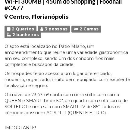
WI-FI 300MB | 450m do Shopping | Foodhall
#CA77
Centro, Florianópolis
2 Quartos
3 pessoas
2 Camas
2 banheiros
O apto está localizado no Pátio Milano, um
empreendimento que reúne uma variedade gastronômica
em seu complexo, sendo um dos condomínios mais
completos e buscados da cidade.
Os hóspedes terão acesso a um lugar diferenciado,
moderno, organizado, muito bem equipado, com excelente
localização e seguro.
O imóvel de 73,47m² conta com uma suíte com cama
QUEEN e SMART TV de 50", um quarto com sofá-cama de
SOLTEIRO e uma sala com SMART TV de 85". Todos os
cômodos possuem AC SPLIT (QUENTE E FRIO).
IMPORTANTE!