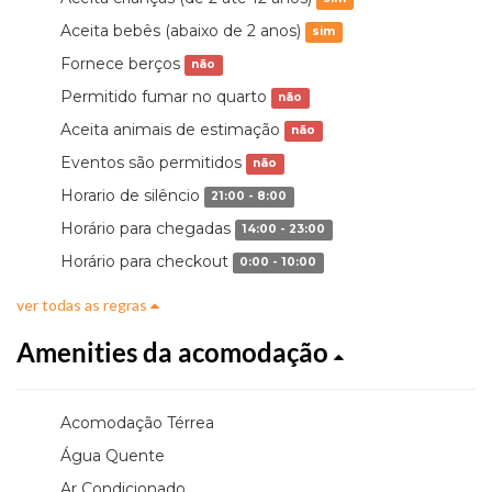
Aceita bebês (abaixo de 2 anos)
sim
Fornece berços
não
Permitido fumar no quarto
não
Aceita animais de estimação
não
Eventos são permitidos
não
Horario de silêncio
21:00 - 8:00
Horário para chegadas
14:00 - 23:00
Horário para checkout
0:00 - 10:00
ver todas as regras
Amenities da acomodação
Acomodação Térrea
Água Quente
Ar Condicionado