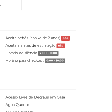
n
Aceita bebês (abaixo de 2 anos)
não
Aceita animais de estimação
não
Horario de silêncio
21:00 - 8:00
Horário para checkout
0:00 - 10:00
Acesso Livre de Degraus em Casa
Água Quente