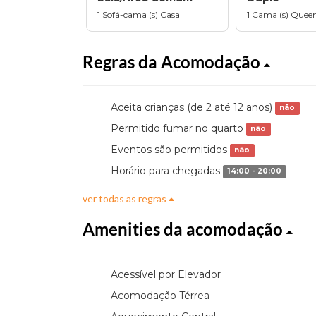
1 Sofá-cama (s) Casal
1 Cama (s) Quee
Regras da Acomodação
Aceita crianças (de 2 até 12 anos)
não
Permitido fumar no quarto
não
Eventos são permitidos
não
Horário para chegadas
14:00 - 20:00
ver todas as regras
Amenities da acomodação
Acessível por Elevador
Acomodação Térrea