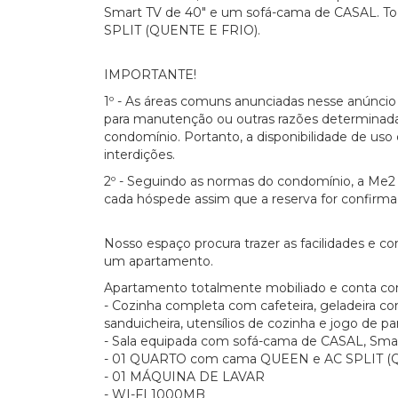
Smart TV de 40" e um sofá-cama de CASAL. T
SPLIT (QUENTE E FRIO).
IMPORTANTE!
1º - As áreas comuns anunciadas nesse anúnci
para manutenção ou outras razões determinada
condomínio. Portanto, a disponibilidade de uso d
interdições.
2º - Seguindo as normas do condomínio, a Me2 
cada hóspede assim que a reserva for confirma
Nosso espaço procura trazer as facilidades e 
um apartamento.
Apartamento totalmente mobiliado e conta co
- Cozinha completa com cafeteira, geladeira com
sanduicheira, utensílios de cozinha e jogo de pa
- Sala equipada com sofá-cama de CASAL, Sma
- 01 QUARTO com cama QUEEN e AC SPLIT (
- 01 MÁQUINA DE LAVAR
- WI-FI 1000MB