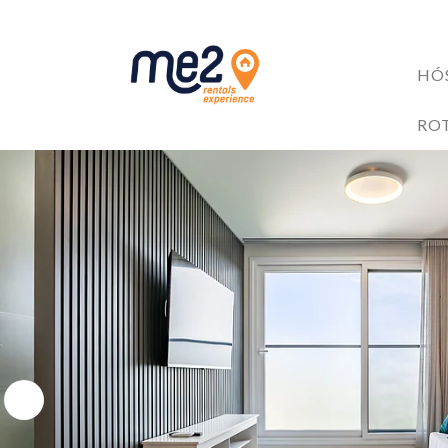
HÓ
ACOMODAÇÕES
RO
BENEFÍCIOS AOS HÓ
Me2 completa 6 anos!
6 razões para investir no mercado de Short Stay
4 Trilhas em Florianópolis: Explore as Belezas Naturais 