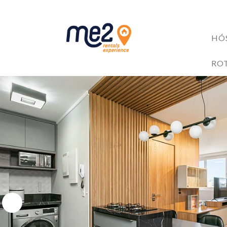
HÓ
ACOMODAÇÕES
RO
BENEFÍCIOS AOS HÓ
Me2 completa 6 anos!
6 razões para investir no mercado de Short Stay
4 Trilhas em Florianópolis: Explore as Belezas Naturais 