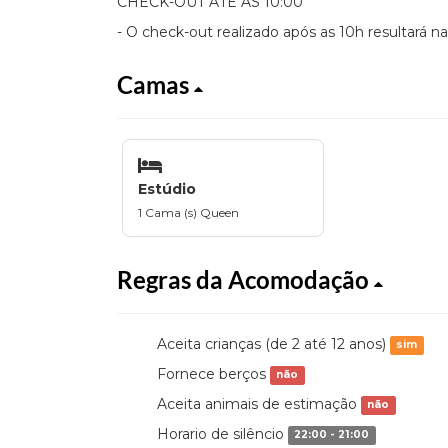
CHECK-OUT ATÉ AS 10:00
- O check-out realizado após as 10h resultará na
Camas
Estúdio
1 Cama (s) Queen
Regras da Acomodação
Aceita crianças (de 2 até 12 anos)
sim
Fornece berços
não
Aceita animais de estimação
não
Horario de silêncio
22:00 - 21:00