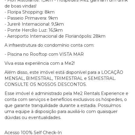
- Fiori Ristorante: 1,3km - Hóspedes Me2 ganham um drink
de boas vindas!
- Floripa Shopping: 8km
- Passeio Primavera: 9km
- Jurerê Internacional: 9,5km
- Ponte Hercílio Luz: 16,5km
- Aeroporto Internacional de Florianópolis: 28km
A infraestrutura do condomínio conta com:
- Piscina no Rooftop com VISTA MAR
Viva essa experiência com a Me2!
Além disso, este imóvel está disponível para a LOCAÇÃO
MENSAL, BIMESTRAL, TRIMESTRAL e SEMESTRAL.
CONSULTE OS NOSSOS DESCONTOS.
Esse imóvel é administrado pela Me2 Rentals Experience e
conta com serviços e benefícios exclusivos os hóspedes, o
que garante tranquilidade durante a estadia. Possuímos
uma equipe à disposição para auxiliá-lo com quaisquer
dúvidas ou eventualidades.
Acesso 100% Self Check-In