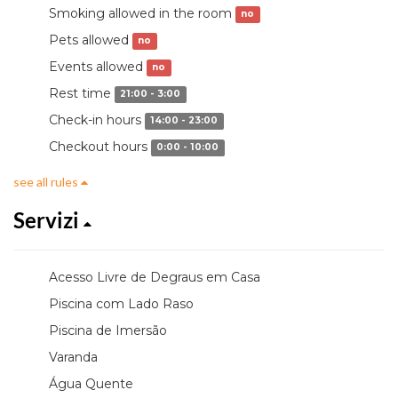
Smoking allowed in the room
no
Pets allowed
no
Events allowed
no
Rest time
21:00 - 3:00
Check-in hours
14:00 - 23:00
Checkout hours
0:00 - 10:00
see all rules
Servizi
Acesso Livre de Degraus em Casa
Piscina com Lado Raso
Piscina de Imersão
Varanda
Água Quente