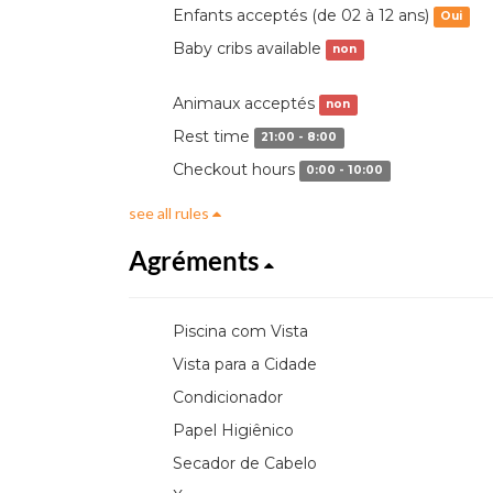
Enfants acceptés (de 02 à 12 ans)
Oui
Baby cribs available
non
Animaux acceptés
non
Rest time
21:00 - 8:00
Checkout hours
0:00 - 10:00
see all rules
Agréments
Piscina com Vista
Vista para a Cidade
Condicionador
Papel Higiênico
Secador de Cabelo