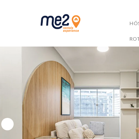
HÓ
ACOMODAÇÕES
RO
BENEFÍCIOS AOS HÓ
Me2 completa 6 anos!
6 razões para investir no mercado de Short Stay
4 Trilhas em Florianópolis: Explore as Belezas Naturais 