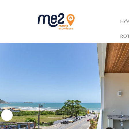
HÓ
ACOMODAÇÕES
RO
BENEFÍCIOS AOS HÓ
Me2 completa 6 anos!
6 razões para investir no mercado de Short Stay
4 Trilhas em Florianópolis: Explore as Belezas Naturais 