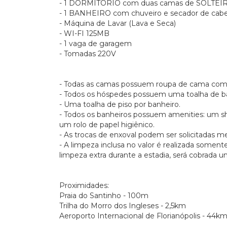
- 1 DORMITÓRIO com duas camas de SOLTEIRO
- 1 BANHEIRO com chuveiro e secador de cabel
- Máquina de Lavar (Lava e Seca)
- WI-FI 125MB
- 1 vaga de garagem
- Tomadas 220V
- Todas as camas possuem roupa de cama com
- Todos os hóspedes possuem uma toalha de ba
- Uma toalha de piso por banheiro.
- Todos os banheiros possuem amenities: um 
um rolo de papel higiênico.
- As trocas de enxoval podem ser solicitadas 
- A limpeza inclusa no valor é realizada somen
limpeza extra durante a estadia, será cobrada 
Proximidades:
Praia do Santinho - 100m
Trilha do Morro dos Ingleses - 2,5km
Aeroporto Internacional de Florianópolis - 44k