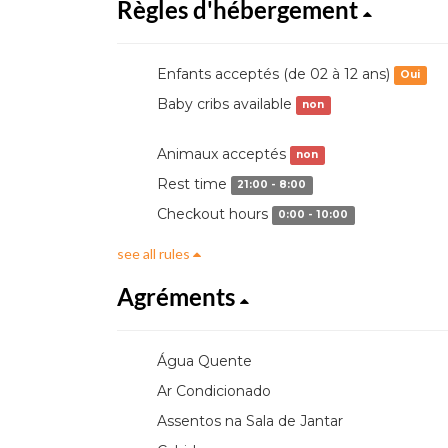
Règles d'hébergement
Enfants acceptés (de 02 à 12 ans)
Oui
Baby cribs available
non
Animaux acceptés
non
Rest time
21:00 - 8:00
Checkout hours
0:00 - 10:00
see all rules
Agréments
Água Quente
Ar Condicionado
Assentos na Sala de Jantar