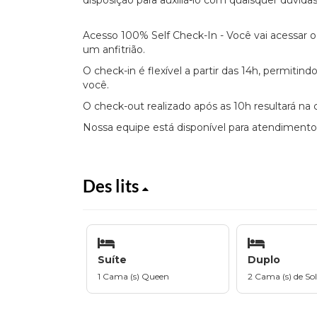
disposição para auxiliá-lo com quaisquer dúvida
Acesso 100% Self Check-In - Você vai acessar 
um anfitrião.
O check-in é flexível a partir das 14h, permiti
você.
O check-out realizado após as 10h resultará na 
Nossa equipe está disponível para atendimento
Des lits
Suíte
Duplo
1 Cama (s) Queen
2 Cama (s) de Sol